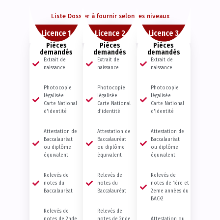
Liste Dossier à fournir selon les niveaux
Licence 1
Licence 2
Licence 3
Pièces
Pièces
Pièces
demandés
demandés
demandés
Extrait de
Extrait de
Extrait de
naissance
naissance
naissance
Photocopie
Photocopie
Photocopie
légalisée
légalisée
légalisée
Carte National
Carte National
Carte National
d'identité
d'identité
d'identité
Attestation de
Attestation de
Attestation de
Baccalauréat
Baccalauréat
Baccalauréat
ou diplôme
ou diplôme
ou diplôme
équivalent
équivalent
équivalent
Relevés de
Relevés de
Relevés de
notes du
notes du
notes de 1ère et
Baccalauréat
Baccalauréat
2eme années du
BAC+2
Relevés de
Relevés de
notes de 2nde
notes de 2nde
Attestation ou