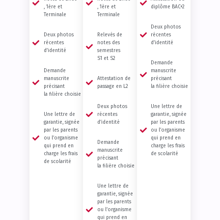
, 1ère et
, 1ère et
diplôme BAC+2
Terminale
Terminale
Deux photos
Deux photos
Relevés de
récentes
récentes
notes des
d’identité
d’identité
semestres
S1 et S2
Demande
Demande
manuscrite
manuscrite
Attestation de
précisant
précisant
passage en L2
la filière choisie
la filière choisie
Deux photos
Une lettre de
Une lettre de
récentes
garantie, signée
garantie, signée
d’identité
par les parents
par les parents
ou l’organisme
ou l’organisme
qui prend en
Demande
qui prend en
charge les frais
manuscrite
charge les frais
de scolarité
précisant
de scolarité
la filière choisie
Une lettre de
garantie, signée
par les parents
ou l’organisme
qui prend en